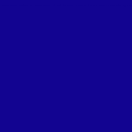
www.azoren-online.com
www.azoren-aktuell.de
www.azoren-online.net
www.azoren-info.org
www